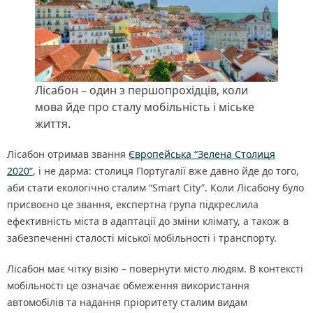
Лісабон – один з першопрохідців, коли
мова йде про сталу мобільність і міське
життя.
Лісабон отримав звання
Європейська “Зелена Столиця
2020”
, і не дарма: столиця Португалії вже давно йде до того,
аби стати екологічно сталим “Smart City”. Коли Лісабону було
присвоєно це звання, експертна група підкреслила
ефективність міста в адаптації до зміни клімату, а також в
забезпеченні сталості міської мобільності і транспорту.
Лісабон має чітку візію – повернути місто людям. В контексті
мобільності це означає обмеження використання
автомобілів та надання пріоритету сталим видам