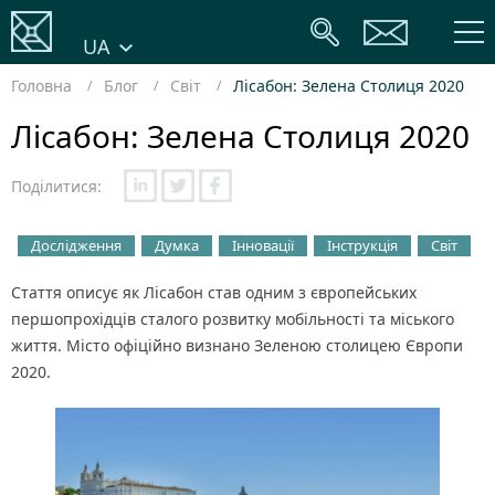
UA
Головна
Блог
Світ
Лісабон: Зелена Столиця 2020
Лісабон: Зелена Столиця 2020
Поділитися:
Дослідження
Думка
Інновації
Інструкція
Світ
Стаття описує як Лісабон став одним з європейських
першопрохідців сталого розвитку мобільності та міського
життя. Місто офіційно визнано Зеленою столицею Європи
2020.