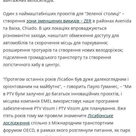
вантажних велосипедів.
Один з наймаштабніших проєктів для “Зеленої столиці” –
створення
зони зменшених викидів – ZER
в районах Avenida
та Baixa, Chiado. В цих локаціях впроваджуються
різноманітні заходи, накшталт обмеження доступу для
автомобілів та скорочення місць для паркування;
розширення тротуарів та створення нових велодоріжок;
підсилення громадського транспорту та створення
логістичного хабу в центрі.
“Протягом останніх років Лісабон був дуже далекоглядним і
орієнтованим на майбутнє”, – говорить Пауло Гуманес, – “Ми
в PTV були залучені до багатьох інноваційних проєктів, і
місцева компанія EMEL використовує наше програмне
забезпечення PTV Visum і PTV Vissim для планування. Вже
п’ять років тому ми провели знамените
Лісабонське
дослідження
спільно з Міжнародним транспортним
форумом OECD, в рамках якого розглянули питання, як парк