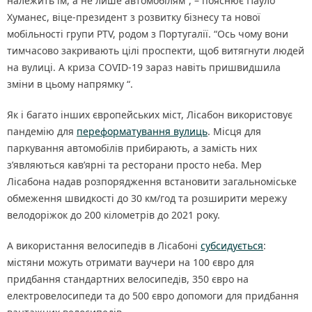
належить їм, а не лише автомобілям”, – пояснює Пауло
Хуманес, віце-президент з розвитку бізнесу та нової
мобільності групи PTV, родом з Португалії. “Ось чому вони
тимчасово закривають цілі проспекти, щоб витягнути людей
на вулиці. А криза COVID-19 зараз навіть пришвидшила
зміни в цьому напрямку “.
Як і багато інших європейських міст, Лісабон використовує
пандемію для
переформатування вулиць
. Місця для
паркування автомобілів прибирають, а замість них
з’являються кав’ярні та ресторани просто неба. Мер
Лісабона надав розпорядження встановити загальноміське
обмеження швидкості до 30 км/год та розширити мережу
велодоріжок до 200 кілометрів до 2021 року.
А використання велосипедів в Лісабоні
субсидується
:
містяни можуть отримати ваучери на 100 євро для
придбання стандартних велосипедів, 350 євро на
електровелосипеди та до 500 євро допомоги для придбання