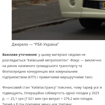
Джерело — “РБК-Україна”
Важливе уточнення
: у цьому матеріалі свідомо не
розглядається “Київський метрополітен”. Фокус — виключно
на ринок наземного громадського транспорту та
безпосередню конкуренцію між комунальним
підприємством (КПТ) і приватними маршрутними таксі.
Фінансовий стан “Київпастрансу” пояснює, чому тариф усе ж
підвищують. Операційна собівартість однієї поїздки у 2025
р. — 25,1 грн (7 021 млн грн витрат ÷ 279,2 млн поїздок.
Тариф у 8 грн покриває менш ніж третину.