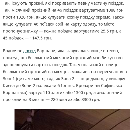
Так, існують проїзні, які покривають певну частину поїздок.
Так, місячний проїзний на 46 поїздок вартуватиме 1088 грн
проти 1320 грн, якщо купувати кожну поїздку окремо. Також,
якщо купувати 46 поїздок собі на карту одразу, то місто
пропонує знижку — кожна поїздка вартуватиме 25,5 грн, а
45 поїздок — 1147.5 грн.
Водночас
досвід
Варшави, яка згадувалася вище в тексті,
показує, що безлімітний місячний проїзний мав би суттєво
здешевшувати вартість поїздок. Так, у польській столиці
безлімітний проїзний на місяць з можливістю пересування в
Зоні 1 (це саме місто, тоді як Зона 2 — передмістя, у випадку
Києва до Зони 2 належали б Ірпінь, Бровари чи Софіївська
Борщагівка) вартує 110 злотих або 1300 грн, а аналогічний
проїзний на 3 місяці — 280 злотих або 3300 грн.