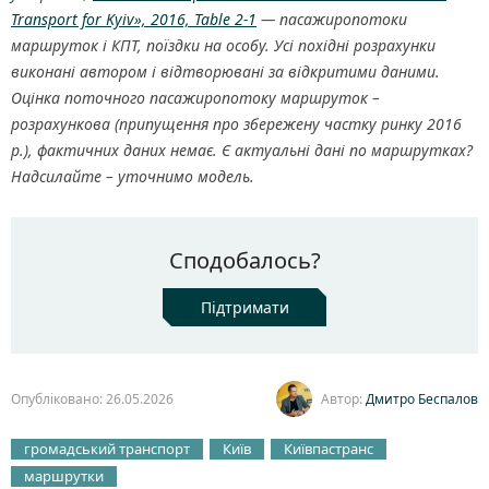
Transport for Kyiv», 2016, Table 2-1
— пасажиропотоки
маршруток і КПТ, поїздки на особу. Усі похідні розрахунки
виконані автором і відтворювані за відкритими даними.
Оцінка поточного пасажиропотоку маршруток –
розрахункова (припущення про збережену частку ринку 2016
р.), фактичних даних немає. Є актуальні дані по маршрутках?
Надсилайте – уточнимо модель.
Сподобалось?
Підтримати
Опубліковано: 26.05.2026
Автор:
Дмитро Беспалов
громадський транспорт
Київ
Київпастранс
маршрутки