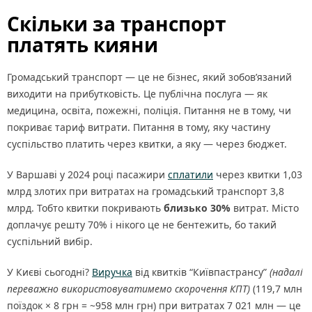
Скільки за транспорт
платять кияни
Громадський транспорт — це не бізнес, який зобов’язаний
виходити на прибутковість. Це публічна послуга — як
медицина, освіта, пожежні, поліція. Питання не в тому, чи
покриває тариф витрати. Питання в тому, яку частину
суспільство платить через квитки, а яку — через бюджет.
У Варшаві у 2024 році пасажири
сплатили
через квитки 1,03
млрд злотих при витратах на громадський транспорт 3,8
млрд. Тобто квитки покривають
близько 30%
витрат. Місто
доплачує решту 70% і нікого це не бентежить, бо такий
суспільний вибір.
У Києві сьогодні?
Виручка
від квитків “Київпастрансу”
(надалі
переважно використовуватимемо скорочення КПТ)
(119,7 млн
поїздок × 8 грн = ~958 млн грн) при витратах 7 021 млн — це