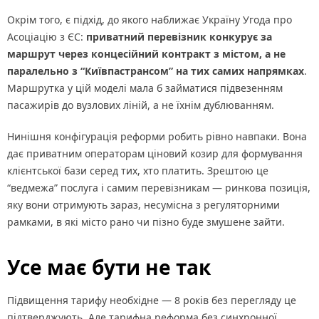
Окрім того, є підхід, до якого наближає Україну Угода про
Асоціацію з ЄС:
приватний перевізник конкурує за
маршрут через концесійний контракт з містом, а не
паралельно з “Київпастрансом” на тих самих напрямках
.
Маршрутка у цій моделі мала б займатися підвезенням
пасажирів до вузлових ліній, а не їхнім дублюванням.
Нинішня конфігурація реформи робить рівно навпаки. Вона
дає приватним операторам ціновий козир для формування
клієнтської бази серед тих, хто платить. Зрештою це
“ведмежа” послуга і самим перевізникам — ринкова позиція,
яку вони отримують зараз, несумісна з регуляторними
рамками, в які місто рано чи пізно буде змушене зайти.
Усе має бути не так
Підвищення тарифу необхідне — 8 років без перегляду це
підтверджують. Але тарифна реформа без синхронної