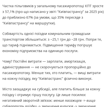
Частка пільговиків у загальному пасажиропотоці КПТ зросте
з 57,1% (про що написано у звіті “Київпастрансу” за 2025 рік)
до приблизно 67% (за умови, що 35% пересяде з
“Київпастрансу” на маршрутки).
Собівартість однієї поїздки комунальним громадськи
транспортом збільшиться: з ~25,1 грн до ~28 грн. Попри те,
що тариф піднімається. Підвищення тарифу погіршує
економіку підприємства на одиницю послуги.
Чому? Постійні витрати — зарплати, амортизація,
адміністрування — не скорочуються пропорційно до
пасажиропотоку. Менше тих, хто платить, — вищі витрати
на кожну поїздку, яку “Київпастранс” фізично виконує.
Місто заощаджує на субсидії, але платить більше за кожну
поїздку і отримує гіршу послугу. Це лише посилює
негативний зворотній зв’язок:
менше пасажирів -> вища
собівартість поїздки -> зменшення випусків -> зменшення