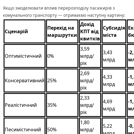
Якщо змоделювати вплив перерозподілу пасажирів з
комунального транспорту — отримаємо наступну картину:
Дохід
Перехід на
Субсидія
Ек
Сценарій
КПТ від
маршрутки
міста
б
квитків
3,59
3,43
-2
Оптимістичний
0%
млрд/
млрд
м
рік
2,69
4,33
-1
Консервативний
25%
млрд/
млрд
м
рік
2,33
4,69
-1
Реалістичний
35%
млрд/
млрд
м
рік
1,80
5,22
-0
Песимістичний
50%
млрд/
млрд
м