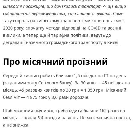
кількості пасажирів, що дочекались транспорт -> ще вища
собівартість перевезення тих, хто лишився чекати
. Саме
таку спіраль на київському транспорті ми спостерігаємо з
2020 року: спочатку методи відповіді на COVID та воєнні
виклики, а тепер ще й тарифна політика, ведуть до
деградації наземного громадського транспорту в Києві.
Про місячний проїзний
Середній киянин робить близько 1,5 поїздок на ГТ на день
(за даними звіту Світового банку). За 30 днів — 45 поїздок на
місяць. 45 разових квитків по 30 грн = 1 350 грн. Місячний
безліміт — 4 875 грн: у 3,6 рази дорожче.
Щоб місячний окупився, треба їздити більше 162 разів на
місяць — понад 5,4 поїздки на день. Це математична пастка,
а не знижка.