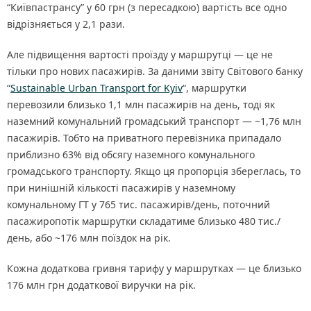
“Київпастрансу” у 60 грн (з пересадкою) вартість все одно
відрізняється у 2,1 рази.
Але підвищення вартості проїзду у маршрутці — це не
тільки про нових пасажирів. За даними звіту Світового банку
“
Sustainable Urban Transport for Kyiv
“, маршрутки
перевозили близько 1,1 млн пасажирів на день, тоді як
наземний комунальний громадський транспорт — ~1,76 млн
пасажирів. Тобто на приватного перевізника припадало
приблизно 63% від обсягу наземного комунального
громадського транспорту. Якщо ця пропорція збереглась, то
при нинішній кількості пасажирів у наземному
комунальному ГТ у 765 тис. пасажирів/день, поточний
пасажиропотік маршрутки складатиме близько 480 тис./
день, або ~176 млн поїздок на рік.
Кожна додаткова гривня тарифу у маршрутках — це близько
176 млн грн додаткової виручки на рік.