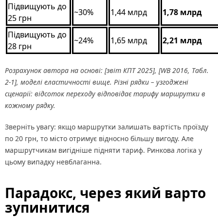
Підвищують до
~30%
1,44 млрд
1,78 млрд
25 грн
Підвищують до
~24%
1,65 млрд
2,21 млрд
28 грн
Розрахунок автора на основі: [звіт КПТ 2025], [WB 2016, Табл.
2-1], моделі еластичності вище. Різні рядки – узгоджені
сценарії: відсоток переходу відповідає тарифу маршрутки в
кожному рядку.
Зверніть увагу: якщо маршрутки залишать вартість проїзду
по 20 грн, то місто отримує відносно більшу вигоду. Але
маршрутчикам вигідніше підняти тариф. Ринкова логіка у
цьому випадку невблаганна.
Парадокс, через який варто
зупинитися