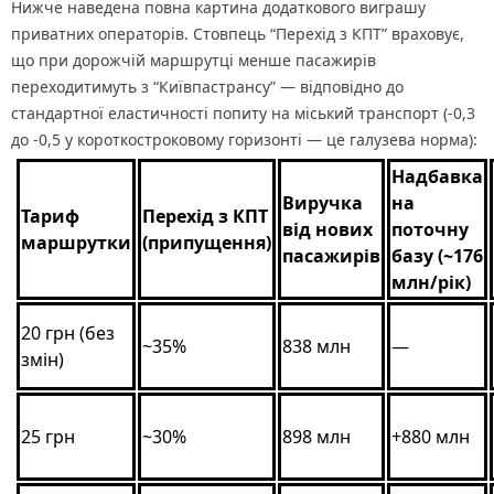
Нижче наведена повна картина додаткового виграшу
приватних операторів. Стовпець “Перехід з КПТ” враховує,
що при дорожчій маршрутці менше пасажирів
переходитимуть з “Київпастрансу” — відповідно до
стандартної еластичності попиту на міський транспорт (-0,3
до -0,5 у короткостроковому горизонті — це галузева норма):
Надбавка
Виручка
на
Тариф
Перехід з КПТ
від нових
поточну
маршрутки
(припущення)
пасажирів
базу (~176
млн/рік)
20 грн (без
~35%
838 млн
—
змін)
25 грн
~30%
898 млн
+880 млн