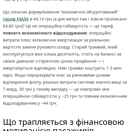
Що означає формулювання “економічно обгрунтований”
тариф КМДА
в 44,14 грн (а для метро там і зовсім прописано
64,60 грн)? Це не операційна собівартість — це тариф
повного економічного відшкодування
: операційні
витрати плюс економічна амортизація за реальною
вартістю заміни рухомого складу. Старий трамвай, який
експлуатується вже кілька десятиліть, стоїть на балансі за
своєю давньою історичною ціною придбання — і
амортизується відповідно. Нові трамваї коштують 1-3 млн
євро. Якщо перерахувати знос за ринковими цінами
відтворення флоту, реальні витрати системи значно вищі за
7 млрд. 30 грн у такому випадку — це компроміс між
операційною собівартістю у ~25 грн та повним економічним
відшкодуванням у ~44 грн.
Що трапляється з фінансовою
мотивацією пасажирів