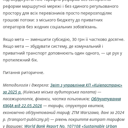
реформи маршрутної мережі і без єдиного регульованого
простору для всіх перевізників просто перерозподіляє
грошові потоки: з міського бюджету до приватних
операторів без жодних соціальних зобов’язань.
Якщо мета — зменшити субсидію, 30 грн її частково досягне.
Якщо мета — збудувати систему, де комунальний і
приватний транспорт доповнюють один одного, — це рух у
протилежний бік.
Питання риторичне.
Методологія і джерела:
Звіт з управління КП «Київпастранс»
за 2025 р.
(Київська міська аудиторська палата) —
пасажиропотік, фінанси, частка пільговиків;
Обґрунтування
КМДА від 22.05.2026
— тарифи, структура квитків,
економічно обґрунтований тариф; ZTM Warszawa, дані за 2024
р. (transport-publiczny.pl) — рівень покриття витрат тарифом
у Варшаві;
World Bank Report No. 107108 «Sustainable Urban