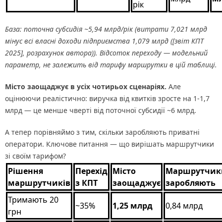
рік
База: поточна субсидія ~5,94 млрд/рік (витрати 7,021 млрд
мінус всі власні доходи підприємства 1,079 млрд ([звіт КПТ
2025], розрахунок автора)). Відсоток переходу — модельний
параметр, не залежить від тарифу маршрутки в цій таблиці.
Місто заощаджує в усіх чотирьох сценаріях.
Але
оцінюючи реалістично: виручка від квитків зросте на 1-1,7
млрд — це менше чверті від поточної субсидії ~6 млрд.
А тепер порівняймо з тим, скільки заробляють приватні
оператори. Ключове питання — що вирішать маршрутчики
зі своїм тарифом?
Рішення
Перехід
Місто
Маршрутчик
маршрутчиків
з КПТ
заощаджує
заробляють
Тримають 20
~35%
1,25 млрд
0,84 млрд
грн