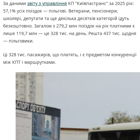
За даними
звіту з управління
КП “Київпастранс” за 2025 рік:
57,1% усіх поїздок — пільгові. Ветерани, пенсіонери,
школярі, депутати та ще декілька десятків категорій їдуть
безкоштовно. Загалом з 279,2 млн поїздок на рік платними є
лише 119,7 млн — це 328 тис. на день. Решта 437 тис. щодня
— пільговики.
Ці 328 тис. пасажирів, що платять, і є предметом конкуренції
між КПТ і маршрутками.