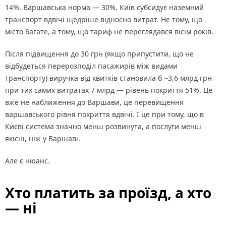
14%
. Варшавська норма — 30%. Київ субсидує наземний
транспорт вдвічі щедріше відносно витрат. Не тому, що
місто багате, а тому, що тариф не переглядався вісім років.
Після підвищення до 30 грн (якщо припустити, що не
відбудеться перерозподіл пасажирів між видами
транспорту) виручка від квитків становила б ~3,6 млрд грн
при тих самих витратах 7 млрд — рівень покриття 51%. Це
вже не наближення до Варшави, це перевищення
варшавського рівня покриття вдвічі. І це при тому, що в
Києві система значно менш розвинута, а послуги менш
якісні, ніж у Варшаві.
Але є нюанс.
Хто платить за проїзд, а хто
— ні