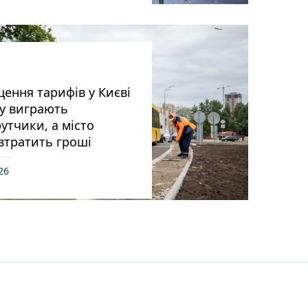
ення тарифів у Києві
у виграють
тчики, а місто
втратить гроші
26