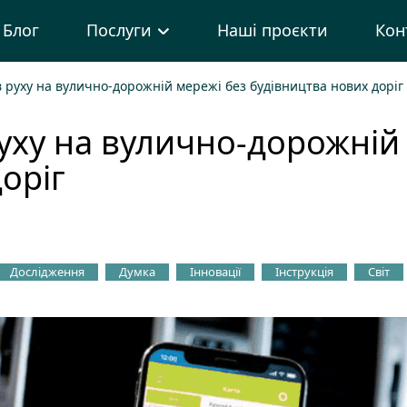
Блог
Послуги
Наші проєкти
Кон
руху на вулично-дорожній мережі без будівництва нових доріг
ху на вулично-дорожній 
оріг
Дослідження
Думка
Інновації
Інструкція
Світ