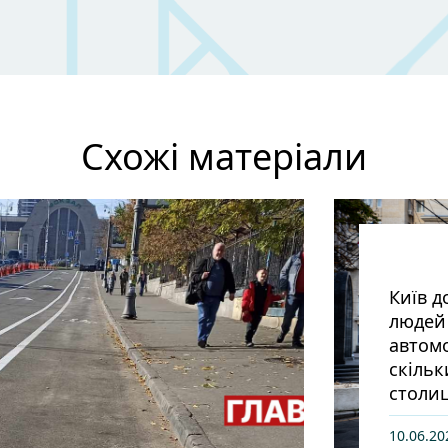
Схожі матеріали
Київ д
людей 
автомо
скільк
столиц
10.06.20