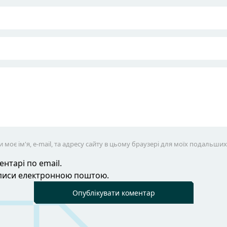
 моє ім'я, e-mail, та адресу сайту в цьому браузері для моїх подальши
нтарі по email.
аписи електронною поштою.