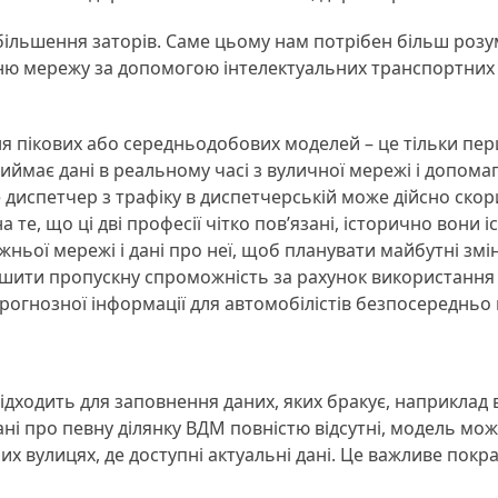
більшення заторів. Саме цьому нам потрібен більш розумн
ню мережу за допомогою інтелектуальних транспортних с
я пікових або середньодобових моделей – це тільки пе
иймає дані в реальному часі з вуличної мережі і допома
испетчер з трафіку в диспетчерській може дійсно скори
е, що ці дві професії чітко пов’язані, історично вони 
ої мережі і дані про неї, щоб планувати майбутні змі
шити пропускну спроможність за рахунок використання 
прогнозної інформації для автомобілістів безпосередньо в
ідходить для заповнення даних, яких бракує, наприклад в
 дані про певну ділянку ВДМ повністю відсутні, модель 
х вулицях, де доступні актуальні дані. Це важливе пок