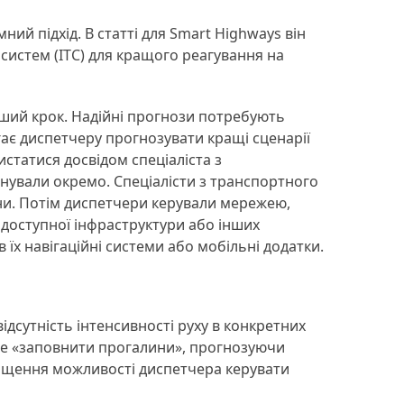
ий підхід. В статті для Smart Highways він
истем (ІТС) для кращого реагування на
рший крок. Надійні прогнози потребують
гає диспетчеру прогнозувати кращі сценарії
статися досвідом спеціаліста з
існували окремо. Спеціалісти з транспортного
ни. Потім диспетчери керували мережею,
доступної інфраструктури або інших
 їх навігаційні системи або мобільні додатки.
ідсутність інтенсивності руху в конкретних
може «заповнити прогалини», прогнозуючи
ращення можливості диспетчера керувати