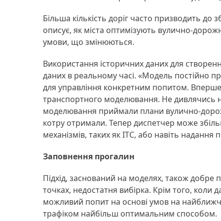
Більша кількість доріг часто призводить до з
описує, як міста оптимізують вулично-дорож
умови, що змінюються.
Використання історичних даних для створенн
даних в реальному часі. «Модель постійно пр
для управління конкретним попитом. Вперше д
транспортного моделювання. Не дивлячись на т
моделювання приймали плани вулично-дорожнь
котру отримали. Тепер диспетчер може збіль
механізмів, таких як ІТС, або навіть надання 
Заповнення прогалин
Підхід, заснований на моделях, також добре п
точках, недостатня вибірка. Крім того, коли
можливий попит на основі умов на найближчи
трафіком найбільш оптимальним способом.