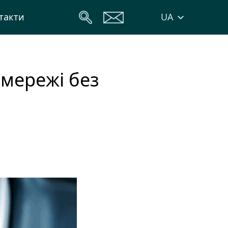
UA
такти
мережі без