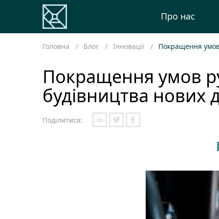
Про нас
Головна
Блог
Інновації
Покращення умов 
Покращення умов ру
будівництва нових д
Поділитися: