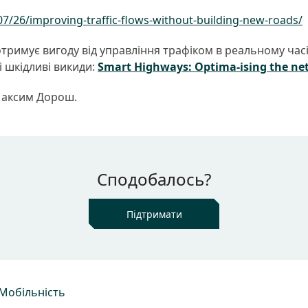
07/26/improving-traffic-flows-without-building-new-roads/
 отримує вигоду від управління трафіком в реальному ча
 шкідливі викиди:
Smart Highways: Optima-ising the ne
Максим Дорош.
Сподобалось?
Підтримати
Мобільність