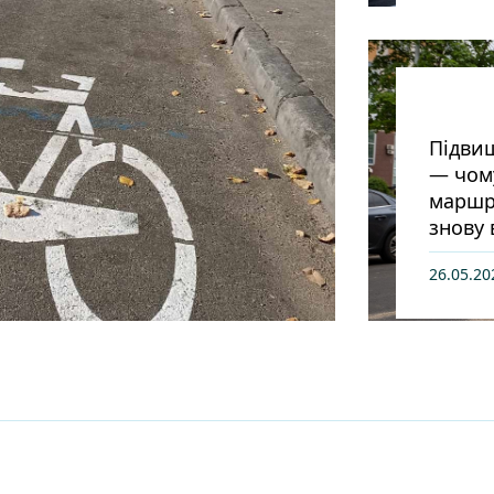
Підвищ
— чом
маршру
знову 
26.05.20