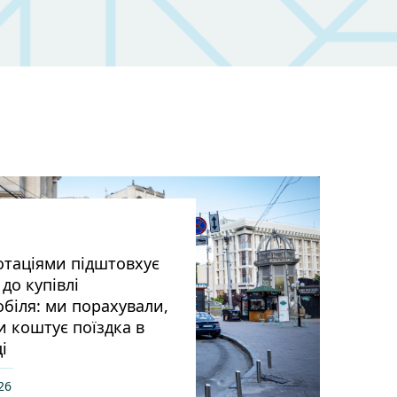
отаціями підштовхує
до купівлі
біля: ми порахували,
и коштує поїздка в
і
26