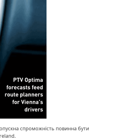
пропускна спроможність повинна бути
reland.