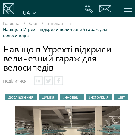
UA
Головна
Блог
Інновації
Навіщо в Утрехті відкрили величезний гараж для
велосипедів
Навіщо в Утрехті відкрили
величезний гараж для
велосипедів
Поділитися:
Дослідження
Думка
Інновації
Інструкція
Світ