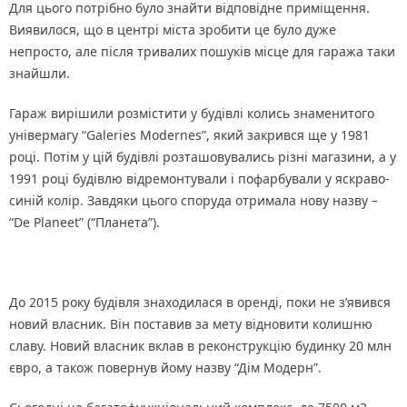
Для цього потрібно було знайти відповідне приміщення.
Виявилося, що в центрі міста зробити це було дуже
непросто, але після тривалих пошуків місце для гаража таки
знайшли.
Гараж вирішили розмістити у будівлі колись знаменитого
універмагу “Galeries Modernes”, який закрився ще у 1981
році. Потім у цій будівлі розташовувались різні магазини, а у
1991 році будівлю відремонтували і пофарбували у яскраво-
синій колір. Завдяки цього споруда отримала нову назву –
“De Planeet” (“Планета”).
До 2015 року будівля знаходилася в оренді, поки не з’явився
новий власник. Він поставив за мету відновити колишню
славу. Новий власник вклав в реконструкцію будинку 20 млн
євро, а також повернув йому назву “Дім Модерн”.