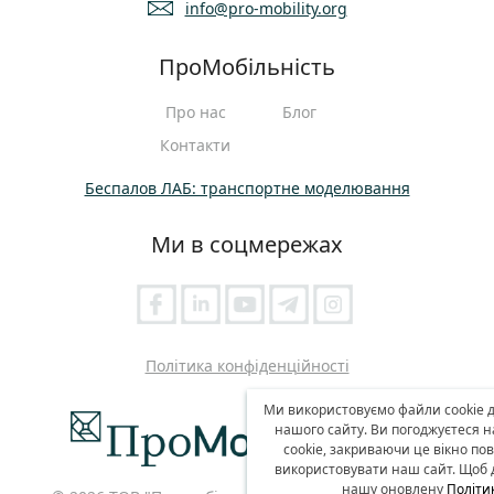
info@pro-mobility.org
ПроМобільність
Про нас
Блог
Контакти
Беспалов ЛАБ: транспортне моделювання
Ми в соцмережах
Політика конфіденційності
Ми використовуємо файли cookie д
нашого сайту. Ви погоджуєтеся 
cookie, закриваючи це вікно п
використовувати наш сайт. Щоб д
нашу оновлену
Політи