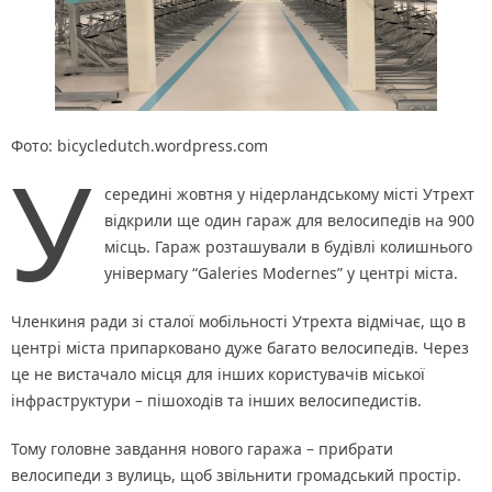
Фото: bicycledutch.wordpress.com
У
середині жовтня у нідерландському місті Утрехт
відкрили ще один гараж для велосипедів на 900
місць. Гараж розташували в будівлі колишнього
універмагу “Galeries Modernes” у центрі міста.
Членкиня ради зі сталої мобільності Утрехта відмічає, що в
центрі міста припарковано дуже багато велосипедів. Через
це не вистачало місця для інших користувачів міської
інфраструктури – пішоходів та інших велосипедистів.
Тому головне завдання нового гаража – прибрати
велосипеди з вулиць, щоб звільнити громадський простір.