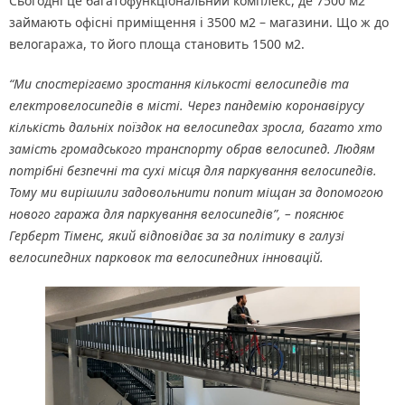
Сьогодні це багатофункціональний комплекс, де 7500 м2
займають офісні приміщення і 3500 м2 – магазини. Що ж до
велогаража, то його площа становить 1500 м2.
“Ми спостерігаємо зростання кількості велосипедів та
електровелосипедів в місті. Через пандемію коронавірусу
кількість дальніх поїздок на велосипедах зросла, багато хто
замість громадського транспорту обрав велосипед. Людям
потрібні безпечні та сухі місця для паркування велосипедів.
Тому ми вирішили задовольнити попит міщан за допомогою
нового гаража для паркування велосипедів”, – пояснює
Герберт Тіменс, який відповідає за за політику в галузі
велосипедних парковок та велосипедних інновацій.