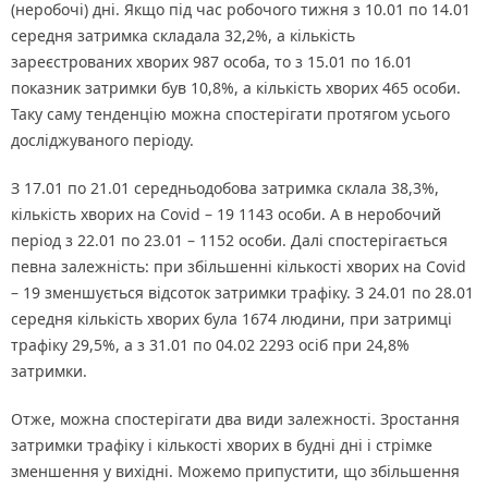
(неробочі) дні. Якщо під час робочого тижня з 10.01 по 14.01
середня затримка складала 32,2%, а кількість
зареєстрованих хворих 987 особа, то з 15.01 по 16.01
показник затримки був 10,8%, а кількість хворих 465 особи.
Таку саму тенденцію можна спостерігати протягом усього
досліджуваного періоду.
З 17.01 по 21.01 середньодобова затримка склала 38,3%,
кількість хворих на Covid – 19 1143 особи. А в неробочий
період з 22.01 по 23.01 – 1152 особи. Далі спостерігається
певна залежність: при збільшенні кількості хворих на Covid
– 19 зменшується відсоток затримки трафіку. З 24.01 по 28.01
середня кількість хворих була 1674 людини, при затримці
трафіку 29,5%, а з 31.01 по 04.02 2293 осіб при 24,8%
затримки.
Отже, можна спостерігати два види залежності. Зростання
затримки трафіку і кількості хворих в будні дні і стрімке
зменшення у вихідні. Можемо припустити, що збільшення