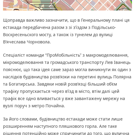
Щоправда важливо зазначити, що в Генеральному плані ця
естакада передбачена разом з зі з’їздом з Подільсько-
Воскресеньского мосту, а також із тунелем до вулиці
В’ячеслава Чорновола.
Спеціаліст команди “ПроМобільність” з макромоделювання,
мікромоделювання та громадського транспорту Лев Іванець
пояснює, що така ідея саме зараз могла виникнути як один з
наслідків будівництва розв’язки на перетині вулиць Полярна
та Богатирська. Завдяки новій розв’язці більший об’єм
трафіку пропускається через в’їзд в місто, втім далі цей
трафік все одно вливається у вже завантажену мережу на
вузлі поруч з метро Почайна.
За його словами, будівництво естакади може стати лише
розширенням наступного пляшкового горла. Але таке
рішення потенційно може спричинити до того, що вулична