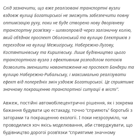
Слід зазначити, що вже реалізовані транспортні вузли
вздовж вулиці Богатирської не зможуть забезпечити повну
оптимізацію руху, поки не буде створено нову дворівневу
транспортну розв’язку – шляхопровід через залізничну колію,
який об’єднає проспект Оболонський та вулицю Електриків з
переходом на вулиці Межигірську, Набережно-Лугову,
Костянтинівську та Кирилівську. Лише будівництво цього
транспортного вузла з ефективним розподілом потоків
дозволить зменшити навантаження на проспект Бандери та
вулицю Набережно-Рибальську, і максимально реалізувати
ефект від попередніх змін уздовж Богатирської. Це сприятиме
значному покращенню транспортної ситуації в місті”.
Авжеж, постійні автомобілецентричні рішення, як і зокрема
бажання будувати цю естакаду, точно “сприяють” боротьбі з
заторами та покращенню екології. І поки незрозуміло, чи
проводилися хоч якісь моделювання, аби стверджувати, що
будівництво дорогої розв’язки “сприятиме значному