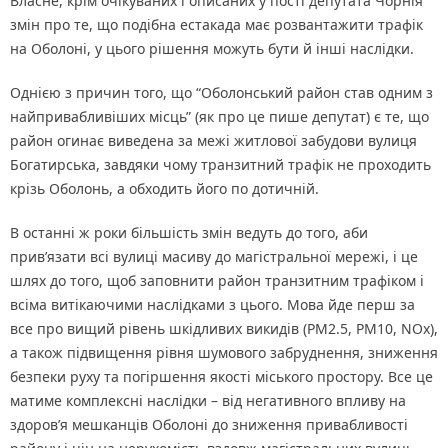
Власне, крім очікуваних і описаних у пості депутата Чорнія
змін про те, що подібна естакада має розвантажити трафік
на Оболоні, у цього рішення можуть бути й інші наслідки.
Однією з причин того, що “Оболонський район став одним з
найпривабливіших місць” (як про це пише депутат) є те, що
район огинає виведена за межі житлової забудови вулиця
Богатирська, завдяки чому транзитний трафік не проходить
крізь Оболонь, а обходить його по дотичній.
В останні ж роки більшість змін ведуть до того, аби
прив’язати всі вулиці масиву до магістральної мережі, і це
шлях до того, щоб заповнити район транзитним трафіком і
всіма витікаючими наслідками з цього. Мова йде перш за
все про вищий рівень шкідливих викидів (PM2.5, PM10, NOx),
а також підвищення рівня шумового забруднення, зниження
безпеки руху та погіршення якості міського простору. Все це
матиме комплексні наслідки – від негативного впливу на
здоров’я мешканців Оболоні до зниження привабливості