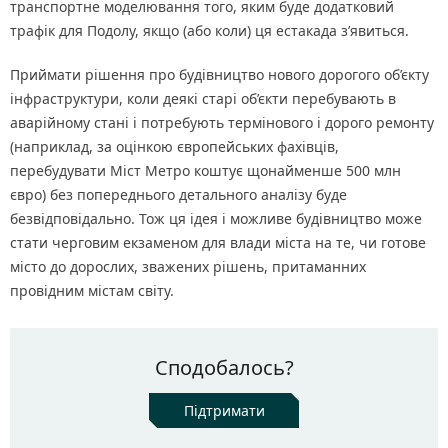
транспортне моделювання того, яким буде додатковий
трафік для Подолу, якщо (або коли) ця естакада з’явиться.
Приймати рішення про будівництво нового дорогого об’єкту
інфраструктури, коли деякі старі об’єкти перебувають в
аварійному стані і потребують термінового і дорого ремонту
(наприклад, за оцінкою європейських фахівців,
перебудувати Міст Метро коштує щонайменше 500 млн
євро) без попереднього детального аналізу буде
безвідповідально. Тож ця ідея і можливе будівництво може
стати черговим екзаменом для влади міста на те, чи готове
місто до дорослих, зважених рішень, притаманних
провідним містам світу.
Сподобалось?
Підтримати