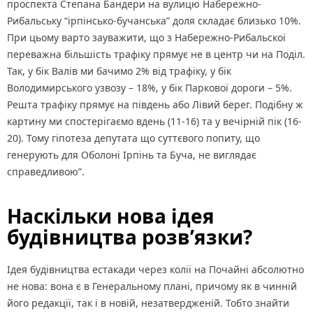
проспекта Степана Бандери на вулицю Набережно-
Рибальську “ірпінсько-бучанська” доля складає близько 10%.
При цьому варто зауважити, що з Набережно-Рибальскої
переважна більшість трафіку прямує не в центр чи на Поділ.
Так, у бік Валів ми бачимо 2% від трафіку, у бік
Володимирського узвозу – 18%, у бік Паркової дороги – 5%.
Решта трафіку прямує на південь або Лівий берег. Подібну ж
картину ми спостерігаємо вдень (11-16) та у вечірній пік (16-
20). Тому гіпотеза депутата що суттєвого попиту, що
генерують для Оболоні Ірпінь та Буча, не виглядає
справедливою”.
Наскільки нова ідея
будівництва розв’язки?
Ідея будівництва естакади через колії на Почайні абсолютно
не нова: вона є в Генеральному плані, причому як в чинній
його редакції, так і в новій, незатвердженій. Тобто знайти