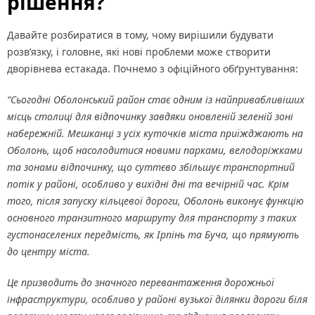
рішення?
Давайте розбиратися в тому, чому вирішили будувати
розв’язку, і головне, які нові проблеми може створити
дворівнева естакада. Почнемо з офіційного обґрунтування:
“Сьогодні Оболонський район стає одним із найпривабливіших
місць столиці для відпочинку завдяки оновленій зеленій зоні
набережній. Мешканці з усіх куточків міста приїжджають на
Оболонь, щоб насолодитися новими парками, велодоріжками
та зонами відпочинку, що суттєво збільшує транспортний
потік у районі, особливо у вихідні дні та вечірній час. Крім
того, після запуску кільцевої дороги, Оболонь виконує функцію
основного транзитного маршруту для транспорту з таких
густонаселених передмість, як Ірпінь та Буча, що прямують
до центру міста.
Це призводить до значного перевантаження дорожньої
інфраструктури, особливо у районі вузької ділянки дороги біля