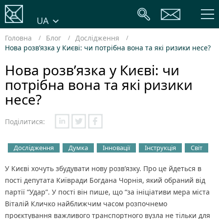
UA
Головна
Блог
Дослідження
Нова розв’язка у Києві: чи потрібна вона та які ризики несе?
Нова розв’язка у Києві: чи
потрібна вона та які ризики
несе?
Поділитися:
Дослідження
Думка
Інновації
Інструкція
Світ
У Києві хочуть збудувати нову розв’язку. Про це йдеться в
пості депутата Київради Богдана Чорнія, який обраний від
партії “Удар”. У пості він пише, що “за ініціативи мера міста
Віталій Кличко найближчим часом розпочнемо
проєктування важливого транспортного вузла не тільки для