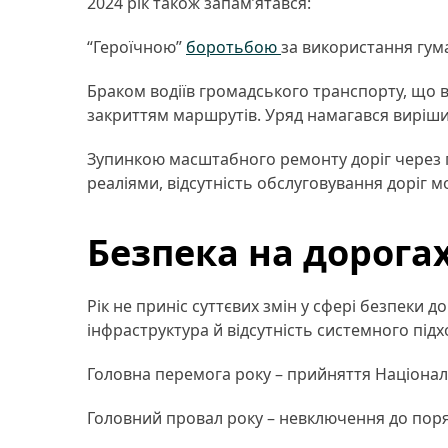
2024 рік також запам’ятався:
“Героїчною”
боротьбою
за використання гум
Браком водіїв громадського транспорту, що в
закриттям маршрутів. Уряд намагався виріш
Зупинкою масштабного ремонту доріг через 
реаліями, відсутність обслуговування доріг м
Безпека на дорога
Рік не приніс суттєвих змін у сфері безпеки 
інфраструктура й відсутність системного пі
Головна перемога року – прийняття Націонал
Головний провал року – невключення до поря