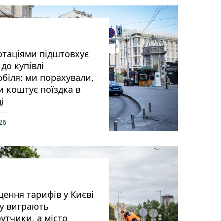
отаціями підштовхує
до купівлі
біля: ми порахували,
и коштує поїздка в
і
26
ення тарифів у Києві
у виграють
тчики, а місто