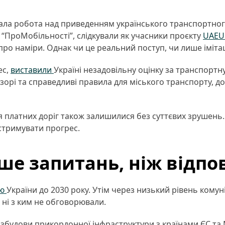
ала робота над приведенням українського транспортного
 “ПроМобільності”, слідкували як учасники проєкту
UAEU
ро наміри. Однак чи це реальний поступ, чи лише імітаці
ес,
виставили
Україні незадовільну оцінку за транспорт
озорі та справедливі правила для міського транспорту, д
 платних доріг також залишилися без суттєвих зрушень. Н
стримувати прогрес.
льше запитань, ніж відпо
ію
України до 2030 року. Утім через низький рівень комуні
, ні з ким не обговорювали.
озбудови прикордонної інфраструктури з країнами ЄС та М