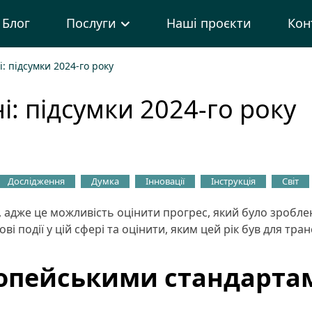
Блог
Послуги
Наші проєкти
Кон
і: підсумки 2024-го року
і: підсумки 2024-го року
Дослідження
Думка
Інновації
Інструкція
Світ
, адже це можливість оцінити прогрес, який було зроблено
 події у цій сфері та оцінити, яким цей рік був для тра
ропейськими стандартам