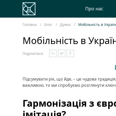
Про нас
Головна
Блог
Думка
Мобільність в Україн
Мобільність в Україн
Поділитися:
Підсумувати рік, що йде, – це чудова традиція
важливою, то ми спробуємо розглянути ключові
Гармонізація з єв
імітація?