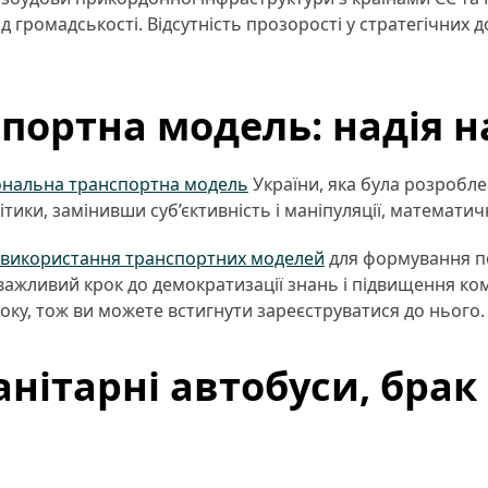
громадськості. Відсутність прозорості у стратегічних до
портна модель: надія н
ональна транспортна модель
України, яка була розробле
ітики, замінивши суб’єктивність і маніпуляції, математ
з використання транспортних моделей
для формування по
 важливий крок до демократизації знань і підвищення к
року, тож ви можете встигнути зареєструватися до нього
нітарні автобуси, брак 