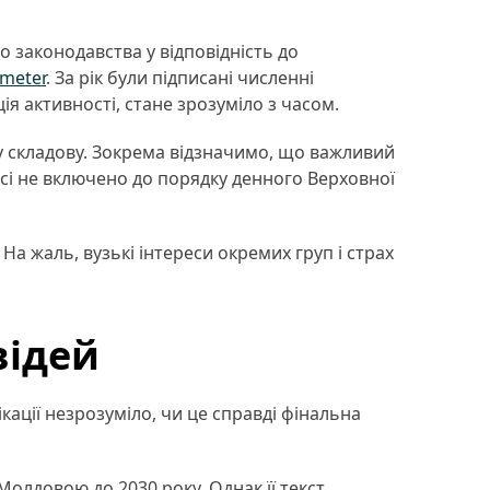
 законодавства у відповідність до
meter
. За рік були підписані численні
я активності, стане зрозуміло з часом.
ну складову. Зокрема відзначимо, що важливий
осі не включено до порядку денного Верховної
а жаль, вузькі інтереси окремих груп і страх
відей
кації незрозуміло, чи це справді фінальна
олдовою до 2030 року. Однак її текст