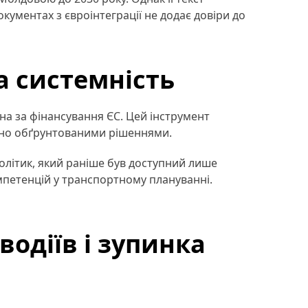
кументах з євроінтеграції не додає довіри до
а системність
на за фінансування ЄС. Цей інструмент
ично обґрунтованими рішеннями.
літик, який раніше був доступний лише
омпетенцій у транспортному плануванні.
.
водіїв і зупинка