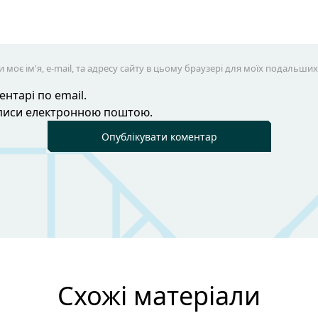
 моє ім'я, e-mail, та адресу сайту в цьому браузері для моїх подальши
нтарі по email.
аписи електронною поштою.
Схожі матеріали