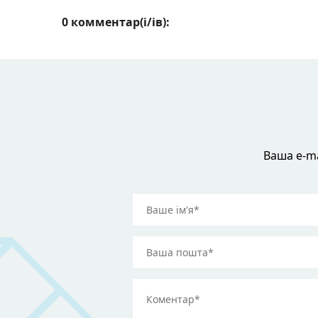
0 комментар(і/ів):
Ваша e-ma