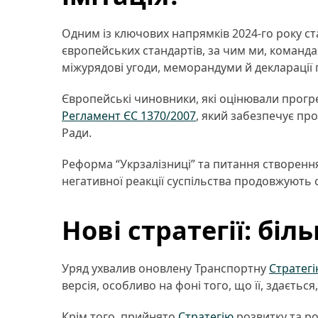
Одним із ключових напрямків 2024-го року ст
європейських стандартів, за чим ми, команда
міжурядові угоди, меморандуми й декларації п
Європейські чиновники, які оцінювали прогр
Регламент ЄС 1370/2007
, який забезпечує пр
Ради.
Реформа “Укрзалізниці” та питання створення
негативної реакції суспільства продовжують 
Нові стратегії: бі
Уряд ухвалив оновлену Транспортну
Стратег
версія, особливо на фоні того, що її, здається
Крім того, прийнято
Стратегію
розвитку та р