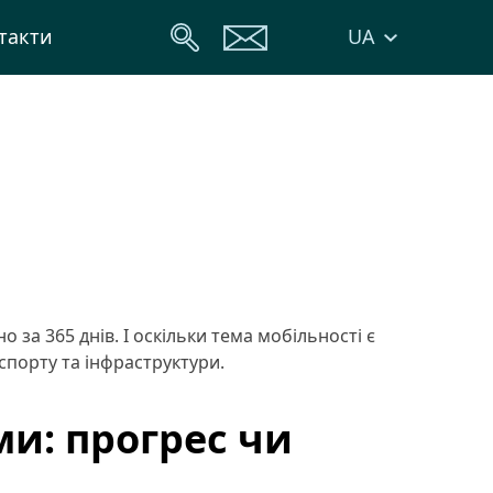
UA
такти
 за 365 днів. І оскільки тема мобільності є
нспорту та інфраструктури.
и: прогрес чи