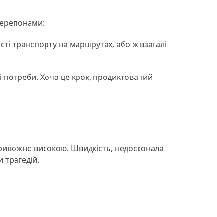
 перепонами:
сті транспорту на маршрутах, або ж взагалі
 потреби. Хоча це крок, продиктований
я тривожно високою. Швидкість, недосконала
 трагедій.