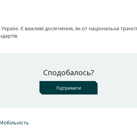
в Україні. Є важливі досягнення, як-от національна тран
ндартів.
Сподобалось?
Підтримати
Мобільність