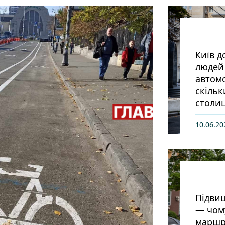
Київ д
людей 
автомо
скільк
столиц
10.06.20
Підвищ
— чом
маршру