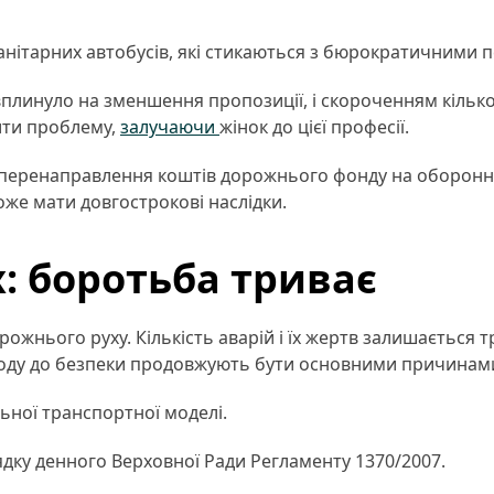
анітарних автобусів, які стикаються з бюрократичними
плинуло на зменшення пропозиції, і скороченням кілько
ити проблему,
залучаючи
жінок до цієї професії.
перенаправлення коштів дорожнього фонду на оборонні
оже мати довгострокові наслідки.
х: боротьба триває
дорожнього руху. Кількість аварій і їх жертв залишаєтьс
дходу до безпеки продовжують бути основними причинами
ьної транспортної моделі.
дку денного Верховної Ради Регламенту 1370/2007.