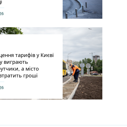
і
26
ення тарифів у Києві
у виграють
тчики, а місто
втратить гроші
26