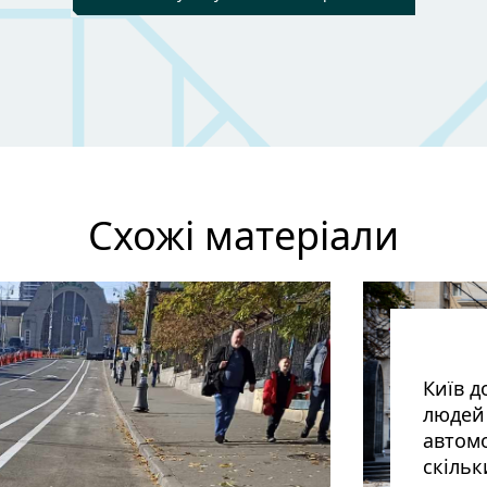
Схожі матеріали
Київ д
людей 
автомо
скільк