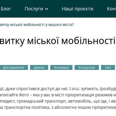
Блог
Послуги
Наші проєкти
Кон
витку міської мобільності у вашого міста?
витку міської мобільності
Дослідження
Думка
Інновації
Інструкція
Світ
, дуже спростився доступ до неї. І ось: зупиніть (розбу
апитайте його – яка у вас в місті пріоритизація режимів м
ипедист, громадський транспорт, автомобіль, що їде, і ав
нша транспортна політика, з абсолютно іншою пріоритизац