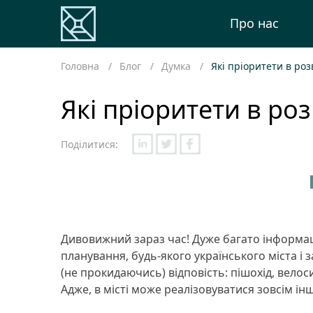
Про нас
Головна
Блог
Думка
Які пріоритети в роз
Які пріоритети в роз
Поділитися:
Дивовижний зараз час! Дуже багато інформації
планування, будь-якого українського міста і з
(не прокидаючись) відповість: пішохід, велос
Адже, в місті може реалізовуватися зовсім і