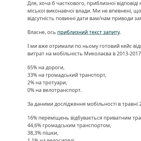
Для, хоча б часткового, приблизної відповід
міської виконавчої влади. Ми не впевнені, що
відсутність повинні дати вам/нам приводи з
Власне, ось
приблизний текст запиту
.
І ми вже отримали по ньому готовий кейс від
витрат на мобільність Миколаєва в 2013-201
65% на дороги,
33% на громадський транспорт,
2% на тротуари,
0% на велотранспорт.
За даними дослідження мобільності в травні 2
16% переміщень відбувається приватним тр
44,6% громадським транспортом,
38,3% пішки,
1,1% на велосипеді.