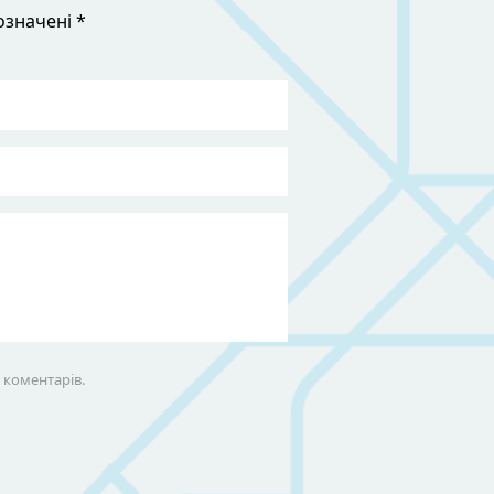
означені *
х коментарів.