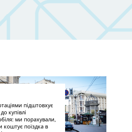
отаціями підштовхує
до купівлі
біля: ми порахували,
и коштує поїздка в