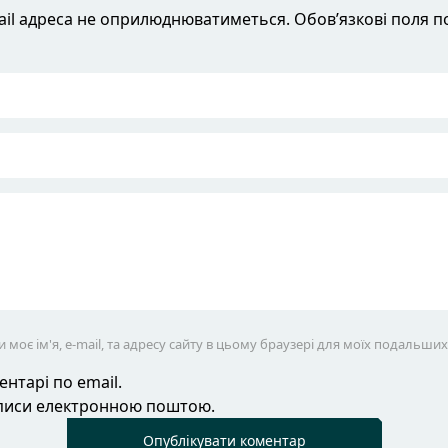
il адреса не оприлюднюватиметься. Обов’язкові поля п
 моє ім'я, e-mail, та адресу сайту в цьому браузері для моїх подальши
нтарі по email.
аписи електронною поштою.