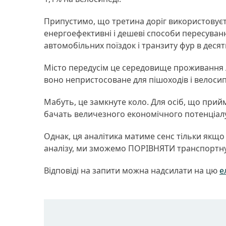
Припустимо, що третина доріг використовуєт
енергоефективні і дешеві способи пересуванн
автомобільних поїздок і транзиту фур в десят
Місто передусім це середовище проживання л
воно непристосоване для пішоходів і велосип
Мабуть, це замкнуте коло. Для осіб, що при
бачать величезного економічного потенціалу
Однак, ця аналітика матиме сенс тільки якщо 
аналізу, ми зможемо ПОРІВНЯТИ транспортну п
Відповіді на запити можна надсилати на цю
е