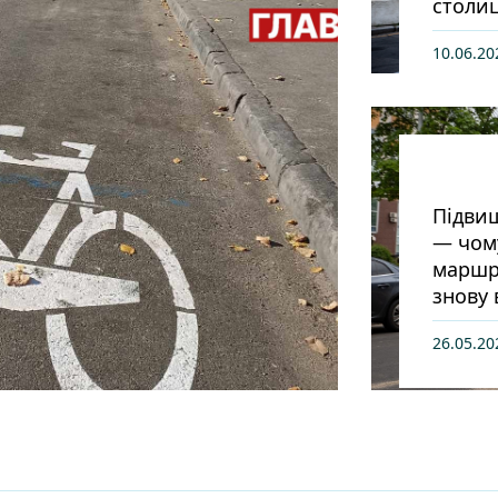
столиц
10.06.20
Підвищ
— чом
маршру
знову 
26.05.20