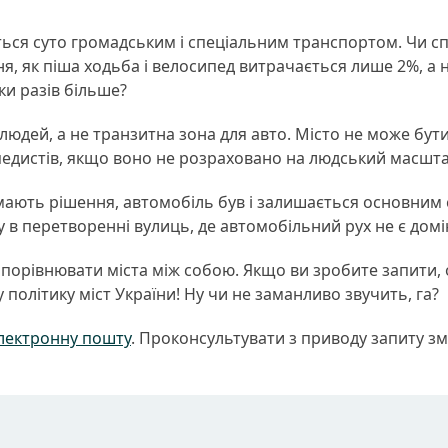
ься суто громадським і спеціальним транспортом. Чи сп
я, як піша ходьба і велосипед витрачається лише 2%, а
ки разів більше?
юдей, а не транзитна зона для авто. Місто не може бут
едистів, якщо воно не розраховано на людський масштаб
ймають рішення, автомобіль був і залишається основним
 в перетворенні вулиць, де автомобільний рух не є дом
порівнювати міста між собою. Якщо ви зробите запити, о
олітику міст України! Ну чи не заманливо звучить, га?
лектронну пошту
. Проконсультувати з приводу запиту з