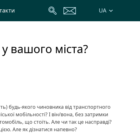
UA
такти
 у вашого міста?
діть) будь-якого чиновника від транспортного
іської мобільності? І він/вона, без затримки
томобіль, що стоїть. Але чи так це насправді?
ією. Але як дізнатися напевно?