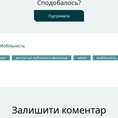
Сподобалось?
Підтримати
Мобільність
порт
доступ до публічної інформації
запит
мобільність
Залишити коментар