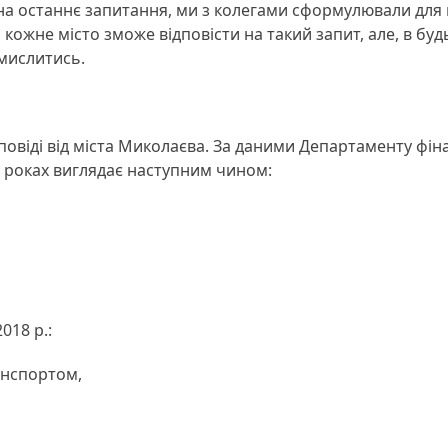
і на останнє запитання, ми з колегами сформулювали для
 кожне місто зможе відповісти на такий запит, але, в буд
амислитись.
повіді від міста Миколаєва. За даними Департаменту фіна
7 роках виглядає наступним чином:
018 р.:
анспортом,