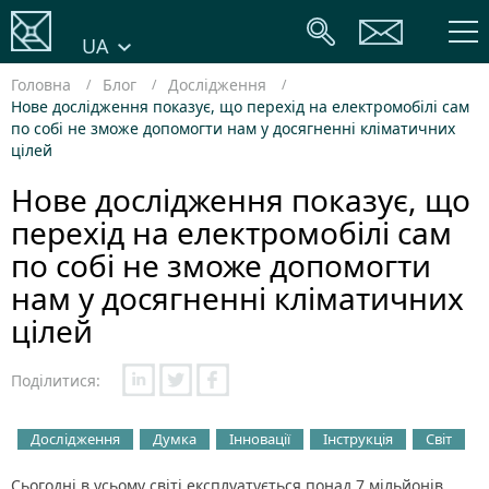
UA
Головна
Блог
Дослідження
Нове дослідження показує, що перехід на електромобілі сам
по собі не зможе допомогти нам у досягненні кліматичних
цілей
Нове дослідження показує, що
перехід на електромобілі сам
по собі не зможе допомогти
нам у досягненні кліматичних
цілей
Поділитися:
Дослідження
Думка
Інновації
Інструкція
Світ
Сьогодні в усьому світі експлуатується понад 7 мільйонів