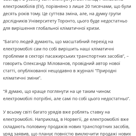
електромобілів (EV), порівняно з лише 20 тисячами, що були
десять років тому. Це суттєва зміна, але, на думку групи
дослідників Університету Торонто, цього буде недостатньо
для вирішення глобальної кліматичної кризи.
“Багато людей думають, що масштабний перехід на
електромобілі сам по собі вирішить наші кліматичні
проблеми в секторі пасажирських транспортних засобів”, –
говорить Олександр Мілованов, провідний автор нової
статті, опублікованої нещодавно в журналі “Природні
кліматичні зміни”.
“Я думаю, що краще поглянути на це таким чином:
електромобілі потрібні, але самі по собі цього недостатньо”.
У всьому світі багато урядів вже роблять ставку на
електромобілі. Наприклад, в Норвегії, де електромобілі вже
складають половину продажів нових транспортних засобів,
уряд заявив, що планує повністю виключити продажі нових