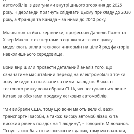
автомобілів із двигунами внутрішнього згоряння до 2025
року. Нідерланди прагнуть слідувати цьому прикладу до 2030
року, а Франція та Канада – за ними до 2040 року.
Мілованов та його керівники, професори Даніель Позен та
Хізер Маклін є експертами з оцінки життєвого циклу –
моделюють вплив технологічних змін на цілий ряд факторів
навколишнього середовища.
Вони вирішили провести детальний аналіз того, що
означатиме масштабний перехід на електромобілі з точки
зору викидів та пов’язаних з ними наслідків. В якості
тестового ринку вони обрали США, які поступаються лише
Китаю за обсягами продажу легкових автомобілів.
“Ми вибрали США, тому що вони мають великі, важкі
транспортні засоби, а також високу автомобілізацію та
високий рівень поїздок на 1 людину”, – говорить Мілованов.
“Існує також багато високоякісних даних, тому ми вважали,