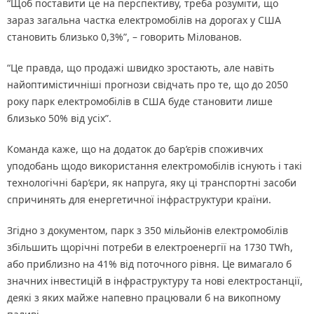
“Щоб поставити це на перспективу, треба розуміти, що
зараз загальна частка електромобілів на дорогах у США
становить близько 0,3%”, – говорить Мілованов.
“Це правда, що продажі швидко зростають, але навіть
найоптимістичніші прогнози свідчать про те, що до 2050
року парк електромобілів в США буде становити лише
близько 50% від усіх”.
Команда каже, що на додаток до бар’єрів споживчих
уподобань щодо використання електромобілів існують і такі
технологічні бар’єри, як напруга, яку ці транспортні засоби
спричинять для енергетичної інфраструктури країни.
Згідно з документом, парк з 350 мільйонів електромобілів
збільшить щорічні потреби в електроенергії на 1730 TWh,
або приблизно на 41% від поточного рівня. Це вимагало б
значних інвестицій в інфраструктуру та нові електростанції,
деякі з яких майже напевно працювали б на викопному