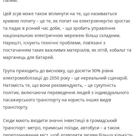
паливі.
Цей зсув може також вплинути на те, що називається
кривою попиту – це те, як попит на електроенергію зростає
та падає в різний час доби, – що зробить управління
національною електричною мережею більш складним.
Нарешті, існують технічні проблеми, пов’язані з
постачанням таких важливих матеріалів, як літій, кобальт та
марганець для батарей.
Група приходить до висновку, що досягти 90% рівня
електромобілізації до 2050 року – це нереальний сценарій.
Натомість те, що вони рекомендують, – це сукупність
політик, включаючи переведення людей з індивідуального
пасажирського транспорту на користь інших видів
транспорту.
Сюди мають входити значні інвестиції в громадський
транспорт: метро, ​​приміські поїзди, автобуси – а також
перепланування міст, щоб дозволити людям більшу кількість