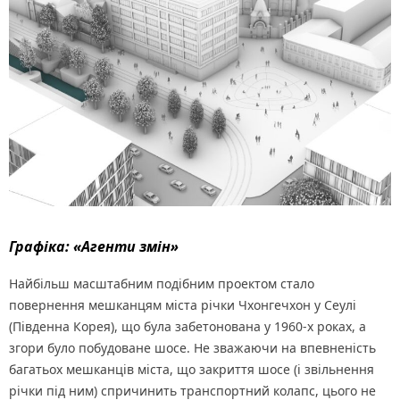
Графіка: «Агенти змін»
Найбільш масштабним подібним проектом стало
повернення мешканцям міста річки Чхонгечхон у Сеулі
(Південна Корея), що була забетонована у 1960-х роках, а
згори було побудоване шосе. Не зважаючи на впевненість
багатьох мешканців міста, що закриття шосе (і звільнення
річки під ним) спричинить транспортний колапс, цього не