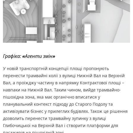
Графіка:
«
Агенти змін
»
У новій транспортній концепції площі пропонують
перенести трамвайні колії з вулиці Нижній Вал на Верхній
Вал, а проїжджу частину в напрямку Контрактової площі –
навпаки на Нижній Вал. Таким чином, вийде трамвайно-
пішохідна зона, яка має органічно вписатися у
планувальний контекст підходу до Старого Подолу та
активізувати бізнес у прилеглих будівлях. Також це рішення
дозволить перенести трамвайну зупинку з вулиці
Глибочицької на Верхній Вал і створити платформи для
пасажирів на пішохідній зоні.