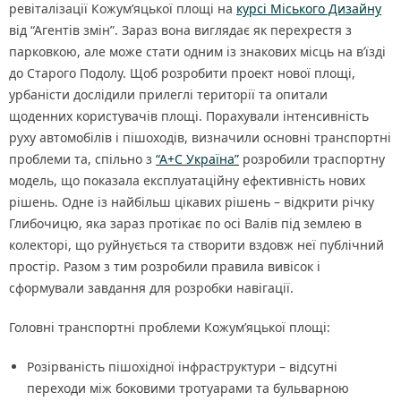
ревіталізації Кожум’яцької площі на
курсі Міського Дизайну
від “Агентів змін”. Зараз вона виглядає як перехрестя з
парковкою, але може стати одним із знакових місць на в’їзді
до Старого Подолу. Щоб розробити проект нової площі,
урбаністи дослідили прилеглі території та опитали
щоденних користувачів площі. Порахували інтенсивність
руху автомобілів і пішоходів, визначили основні транспортні
проблеми та, спільно з
“А+С Україна”
розробили траспортну
модель, що показала експлуатаційну ефективність нових
рішень. Одне із найбільш цікавих рішень – відкрити річку
Глибочицю, яка зараз протікає по осі Валів під землею в
колекторі, що руйнується та створити вздовж неї публічний
простір. Разом з тим розробили правила вивісок і
сформували завдання для розробки навігації.
Головні транспортні проблеми Кожум’яцької площі:
Розірваність пішохідної інфраструктури – відсутні
переходи між боковими тротуарами та бульварною