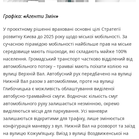
Графіка:
«
Агенти Змін
»
У проєктному рішенні враховані основні цілі Стратегії
розвитку Києва до 2025 року щодо міської мобільності. За
сучасною пірамідою мобільності найбільше прав на міське
середовище мають пішоходи, які складають майже 100%
населення. Громадський транспорт частково відділений від
автомобільного потоку – трамваї мають поїхати колією на
вулиці Верхній Вал. Автобусний рух передбачено на вулиці
Нижній Вал разом з автомобілями, проте на вулиці
Глибочицька є можливість облаштування виділеної
автобусно-трамвайної смуги. Водночас кількість смуг
автомобільного руху залишається незмінною, окремо
виділяються місця для паркування. Усі маневри
залишаються відкритими для трафіку, лише змінюється
конфігурація маневру з вул. Нижній Вал на розворот та заїзд
на вулицю Кожум’яцьку. Виїзд з вулиці Воздвиженської на