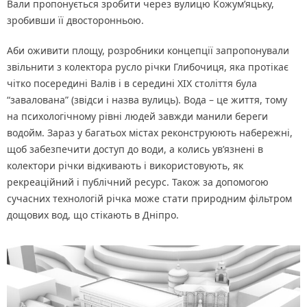
Вали пропонується зробити через вулицю Кожум’яцьку,
зробивши її двосторонньою.
Аби оживити площу, розробники концепції запропонували
звільнити з колектора русло річки Глибочиця, яка протікає
чітко посередині Валів і в середині ХІХ століття була
“завалована” (звідси і назва вулиць). Вода – це життя, тому
на психологічному рівні людей завжди манили береги
водойм. Зараз у багатьох містах реконструюють набережні,
щоб забезпечити доступ до води, а колись ув’язнені в
колектори річки відкивають і використовують, як
рекреаційний і публічний ресурс. Також за допомогою
сучасних технологій річка може стати природним фільтром
дощових вод, що стікають в Дніпро.