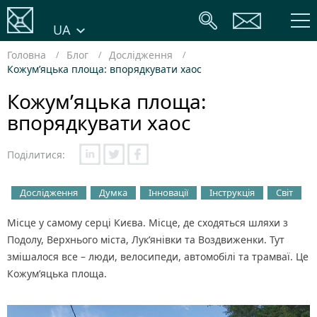
UA
Головна
Блог
Дослідження
Кожум’яцька площа: впорядкувати хаос
Кожум’яцька площа:
впорядкувати хаос
Поділитися:
Дослідження
Думка
Інновації
Інструкція
Світ
Місце у самому серці Києва. Місце, де сходяться шляхи з
Подолу, Верхнього міста, Лук’янівки та Воздвиженки. Тут
змішалося все – люди, велосипеди, автомобілі та трамваї. Це
Кожум’яцька площа.