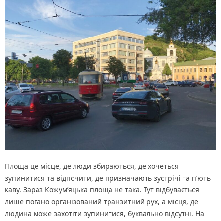
Площа це місце, де люди збираються, де хочеться
зупинитися та відпочити, де призначають зустрічі та п’ють
каву. Зараз Кожум’яцька площа не така. Тут відбувається
лише погано організований транзитний рух, а місця, де
людина може захотіти зупинитися, буквально відсутні. На