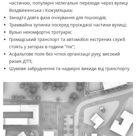
частиною, популярні нелегальні переходи через вулиці
Воздвиженська і Кожум’яцька;
Занадто довга фаза очікування для пішоходів;
Трамвайна зупинка посеред проїжджої частини вулиці;
Вузькі некомфортні тротуари;
Громадський транспорт та автомобілі екстрених служб
стоять у заторах в години “пік”;
Асфальтове поле без чіткої організації руху, високий
ризик ДТП;
Шумове забруднення та надмірні викиди від транспорту