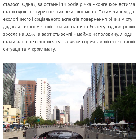
сталося. Однак, за останні 14 років річка Чхонгечхон встигла
стати однією з туристичних візитівок міста. Таким чином, до
екологічного і соціального аспектів повернення річки місту
додався і економічний – кількість точок бізнесу вздовж річки
зросла на 3,5%, а вартість землі – майже наполовину. Люди
стали частіше селитися тут завдяки сприятливій екологічній
ситуації та мікроклімату.