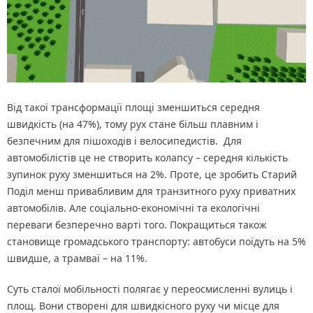
Від такої трансформації площі зменшиться середня
швидкість (на 47%), тому рух стане більш плавним і
безпечним для пішоходів і велосипедистів. Для
автомобілістів це не створить колапсу – середня кількість
зупинок руху зменшиться на 2%. Проте, це зробить Старий
Поділ менш привабливим для транзитного руху приватних
автомобілів. Але соціально-економічні та екологічні
переваги безперечно варті того. Покращиться також
становище громадського транспорту: автобуси поїдуть на 5%
швидше, а трамваї – на 11%.
Суть сталої мобільності полягає у переосмисленні вулиць і
площ. Вони створені для швидкісного руху чи місце для