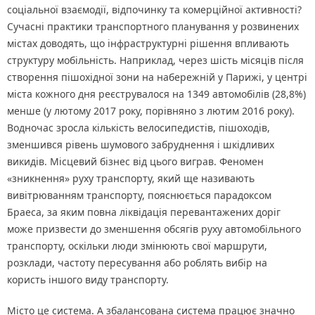
соціальної взаємодії, відпочинку та комерційної активності?
Сучасні практики транспортного планування у розвинених
містах доводять, що інфраструктурні рішення впливають
структуру мобільність. Наприклад, через шість місяців після
створення пішохідної зони на набережній у Парижі, у центрі
міста кожного дня реєструвалося на 1349 автомобілів (28,8%)
менше (у лютому 2017 року, порівняно з лютим 2016 року).
Водночас зросла кількість велосипедистів, пішоходів,
зменшився рівень шумового забруднення і шкідливих
викидів. Місцевий бізнес від цього виграв. Феномен
«зникнення» руху транспорту, який ще називають
вивітрюванням транспорту, пояснюється парадоксом
Браеса, за яким повна ліквідація перевантажених доріг
може призвести до зменшення обсягів руху автомобільного
транспорту, оскільки люди змінюють свої маршрути,
розклади, частоту пересування або роблять вибір на
користь іншого виду транспорту.
Місто це система. А збалансована система працює значно