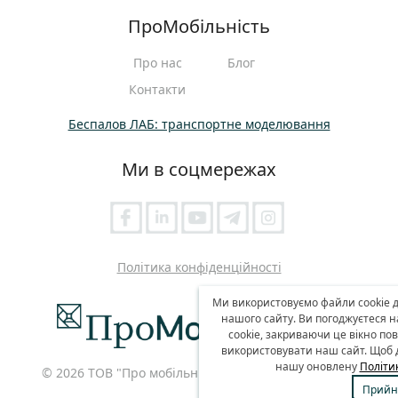
ПроМобільність
Про нас
Блог
Контакти
Беспалов ЛАБ: транспортне моделювання
Ми в соцмережах
Політика конфіденційності
Ми використовуємо файли cookie д
нашого сайту. Ви погоджуєтеся 
cookie, закриваючи це вікно п
використовувати наш сайт. Щоб д
нашу оновлену
Політи
© 2026 ТОВ "Про мобільність".
Всі права захищені.
Прийн