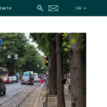
UA
такти