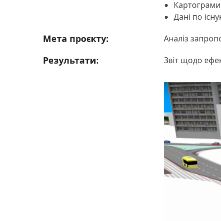
Картограми 
Дані по існ
Мета проєкту:
Аналіз запропо
Результати:
Звіт щодо ефек