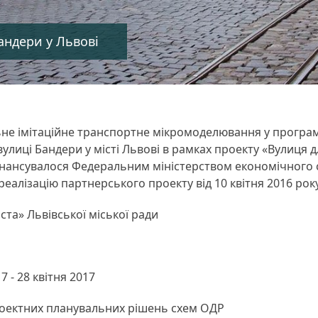
андери у Львові
е імітаційне транспортне мікромоделювання у програмн
вулиці Бандери у місті Львові в рамках проекту «Вулиця 
інансувалося Федеральним міністерством економічного сп
еалізацію партнерського проекту від 10 квітня 2016 року
іста» Львівської міської ради
7 - 28 квітня 2017
роектних планувальних рішень схем ОДР