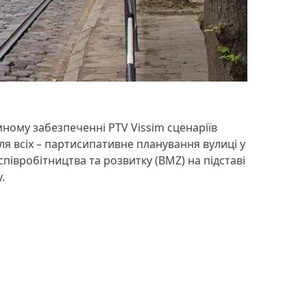
ому забезпеченні PTV Vissim сценаріїв
для всіх – партисипативне планування вулиці у
івробітництва та розвитку (BMZ) на підставі
.