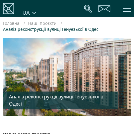
UA
Головна
Наші проєкти
Аналіз реконструкції вулиці Генуезької в Одесі
Аналіз реконструкції вулиці Генуезької в
Одесі