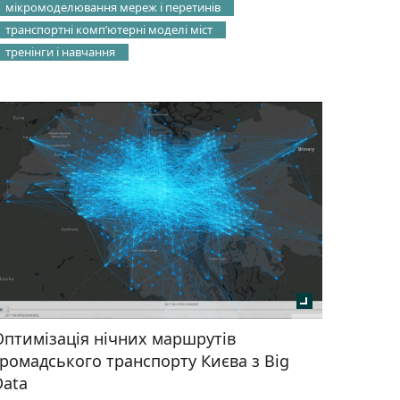
мікромоделювання мереж і перетинів
транспортні компʼютерні моделі міст
тренінги і навчання
Оптимізація нічних маршрутів
громадського транспорту Києва з Big
Data