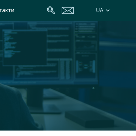
UA
такти