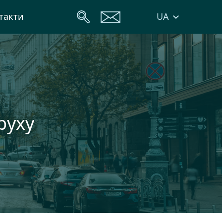
UA
такти
руху