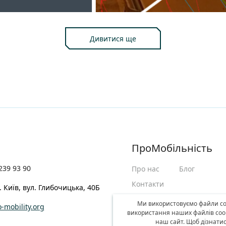
Дивитися ще
ПроМобільність
239 93 90
Про нас
Блог
Контакти
. Київ, вул. Глибочицька, 40Б
Беспалов ЛАБ: транспорт
Ми використовуємо файли coo
-mobility.org
використання наших файлів coo
наш сайт. Щоб дізнати