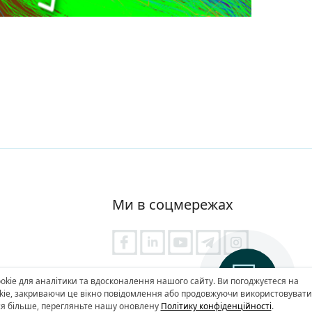
Ми в соцмережах
не моделювання
Політика конфіденційності
kie для аналітики та вдосконалення нашого сайту. Ви погоджуєтеся на
kie, закриваючи це вікно повідомлення або продовжуючи використовувати
ся більше, перегляньте нашу оновлену
Політику конфіденційності
.