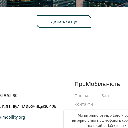
Дивитися ще
ПроМобільність
239 93 90
Про нас
Блог
Контакти
. Київ, вул. Глибочицька, 40Б
Беспалов ЛАБ: транспорт
Ми використовуємо файли coo
-mobility.org
використання наших файлів coo
наш сайт. Щоб дізнати