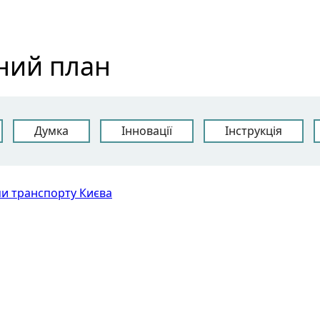
ний план
Думка
Інновації
Інструкція