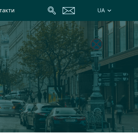
UA
такти