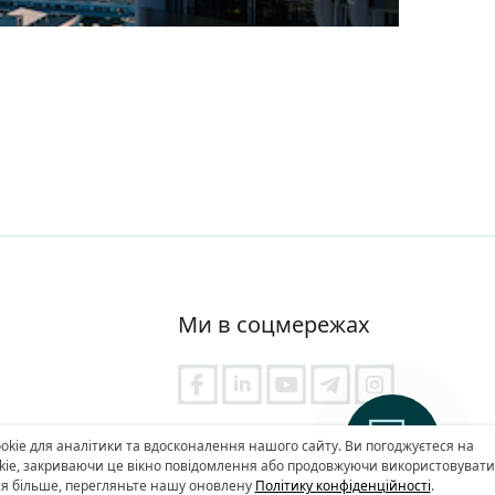
Ми в соцмережах
не моделювання
Політика конфіденційності
kie для аналітики та вдосконалення нашого сайту. Ви погоджуєтеся на
kie, закриваючи це вікно повідомлення або продовжуючи використовувати
ся більше, перегляньте нашу оновлену
Політику конфіденційності
.