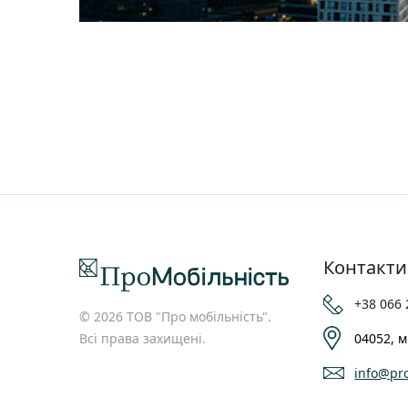
Контакти
+38 066 
© 2026 ТОВ "Про мобільність".
Всі права захищені.
04052, м
info@pro